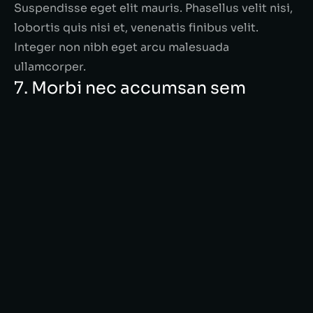
Suspendisse eget elit mauris. Phasellus velit nisi,
lobortis quis nisi et, venenatis finibus velit.
Integer non nibh eget arcu malesuada
ullamcorper.
7. Morbi nec accumsan sem
Morbi nec accumsan sem. Suspendisse eget elit
mauris. Phasellus velit nisi, lobortis quis nisi et,
venenatis finibus velit. Integer non nibh eget arcu
malesuada ullamcorper. Sed lacinia tempor orci,
non lacinia purus faucibus non. Aliquam gravida
risus nec velit lacinia dapibus. Phasellus at magna
id elit tristique lacinia. Integer a justo vitae arcu
fermentum consequat.
Quisque pellentesque, nunc a lacinia placerat,
lacus nunc condimentum elit, nec scelerisque